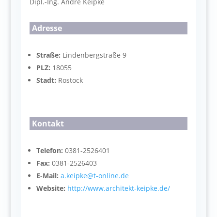
Dipl.-Ing. André Keipke
Adresse
Straße:
Lindenbergstraße 9
PLZ:
18055
Stadt:
Rostock
Kontakt
Telefon:
0381-2526401
Fax:
0381-2526403
E-Mail:
a.keipke@t-online.de
Website:
http://www.architekt-keipke.de/