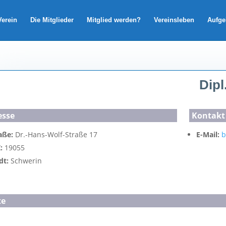
Verein
Die Mitglieder
Mitglied werden?
Vereinsleben
Aufge
Dip
esse
Kontakt
aße:
Dr.-Hans-Wolf-Straße 17
E-Mail:
b
Z:
19055
dt:
Schwerin
te