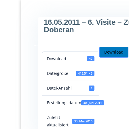
Homepage
Der 
16.05.2011 – 6. Visite 
Doberan
Download
Download
47
Dateigröße
415.51 KB
Datei-Anzahl
1
Erstellungsdatum
30. Juni 2011
Zuletzt
30. Mai 2016
aktualisiert